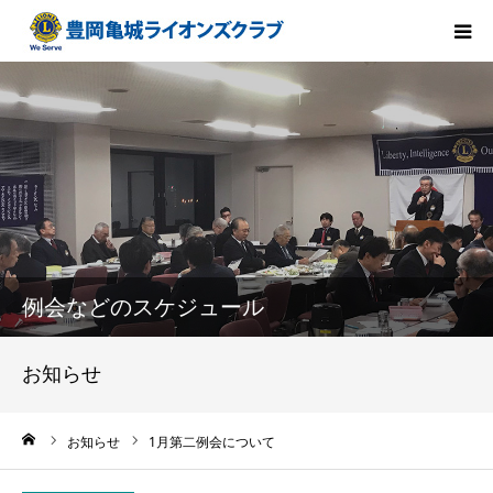
HOME
会長方針
ライオンズクラブとは
クラブ紹介
例会などのスケジュール
メンバー紹介
お知らせ
組織構成
ーム
お知らせ
1月第二例会について
活動報告