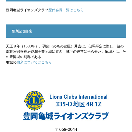
豊岡亀城ライオンズクラブ
歴代会長一覧はこちら
亀城の由来
天正８年（1580年）、羽柴（のちの豊臣）秀吉は、但馬平定に際し、彼の
部将宮部善祥房継潤を豊岡城に置き、城下の経営に当らせた。亀城とは、そ
の豊岡城の別称である。
亀城の
由来についてはこちら
〒668-0044