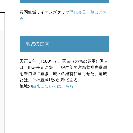
豊岡亀城ライオンズクラブ
歴代会長一覧はこち
ら
亀城の由来
天正８年（1580年）、羽柴（のちの豊臣）秀吉
は、但馬平定に際し、彼の部将宮部善祥房継潤
を豊岡城に置き、城下の経営に当らせた。亀城
とは、その豊岡城の別称である。
亀城の
由来についてはこちら