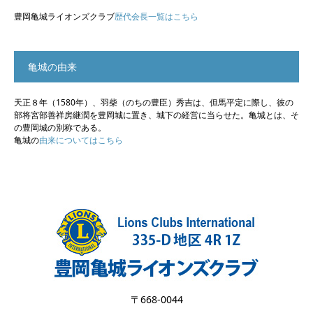
豊岡亀城ライオンズクラブ
歴代会長一覧はこちら
亀城の由来
天正８年（1580年）、羽柴（のちの豊臣）秀吉は、但馬平定に際し、彼の
部将宮部善祥房継潤を豊岡城に置き、城下の経営に当らせた。亀城とは、そ
の豊岡城の別称である。
亀城の
由来についてはこちら
〒668-0044