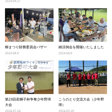
2024.09.27
柳まつり財務委員会バザー
納涼例会を開催いたしました
2024.08.9
2024.08.9
第23回若獅子杯争奪少年野球
こうのとり交流大会（少年野
大会
球）
2024.07.24
2024.05.20