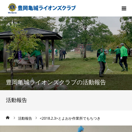
HOME
会長方針
ライオンズクラブとは
クラブ紹介
豊岡亀城ライオンズクラブの活動報告
メンバー紹介
活動報告
組織構成
ーム
活動報告
<2018.2.3>とよおか作業所でもちつき
活動報告