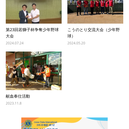
第23回若獅子杯争奪少年野球
こうのとり交流大会（少年野
大会
球）
2024.07.24
2024.05.20
献血奉仕活動
2023.11.8