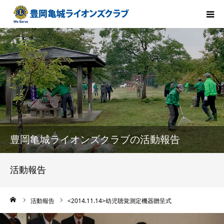
HOME
会長方針
ライオンズクラブとは
クラブ紹介
豊岡亀城ライオンズクラブの活動報告
メンバー紹介
活動報告
組織構成
ーム
活動報告
<2014.11.14>幼児聴覚測定機器贈呈式
活動報告