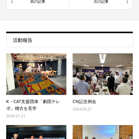
前の記事
次の記事
活動報告
K・CAT支援団体「劇団テレ
CN記念例会
ポ」稽古を見学
2024.09.27
2026.01.21