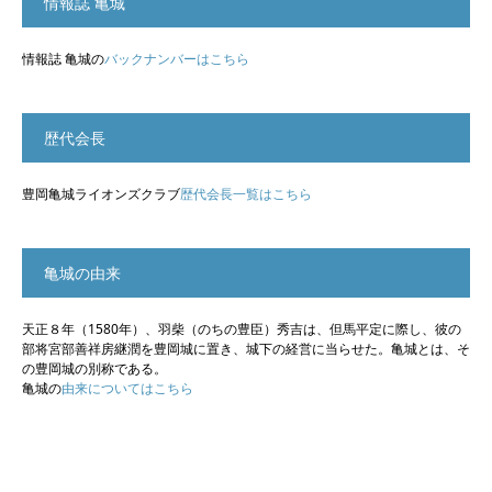
情報誌 亀城
情報誌 亀城の
バックナンバーはこちら
歴代会長
豊岡亀城ライオンズクラブ
歴代会長一覧はこちら
亀城の由来
天正８年（1580年）、羽柴（のちの豊臣）秀吉は、但馬平定に際し、彼の
部将宮部善祥房継潤を豊岡城に置き、城下の経営に当らせた。亀城とは、そ
の豊岡城の別称である。
亀城の
由来についてはこちら