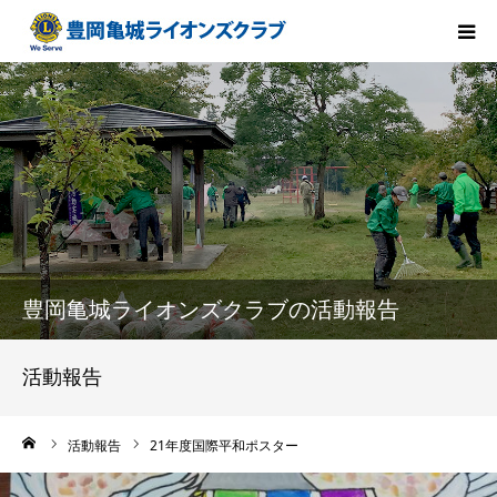
HOME
会長方針
ライオンズクラブとは
クラブ紹介
豊岡亀城ライオンズクラブの活動報告
メンバー紹介
活動報告
組織構成
ーム
活動報告
21年度国際平和ポスター
活動報告