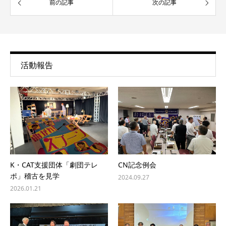
前の記事
次の記事
活動報告
K・CAT支援団体「劇団テレ
CN記念例会
ポ」稽古を見学
2024.09.27
2026.01.21