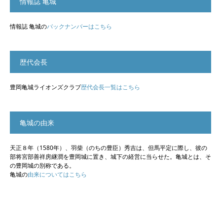
情報誌 亀城
情報誌 亀城の
バックナンバーはこちら
歴代会長
豊岡亀城ライオンズクラブ
歴代会長一覧はこちら
亀城の由来
天正８年（1580年）、羽柴（のちの豊臣）秀吉は、但馬平定に際し、彼の
部将宮部善祥房継潤を豊岡城に置き、城下の経営に当らせた。亀城とは、そ
の豊岡城の別称である。
亀城の
由来についてはこちら