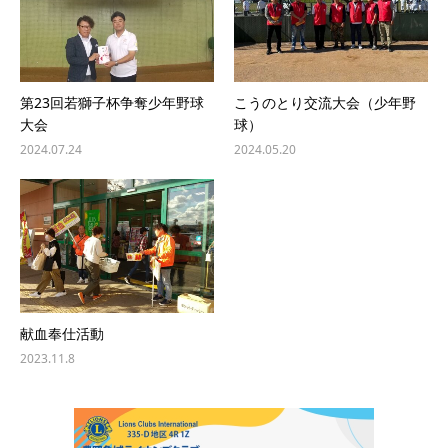
第23回若獅子杯争奪少年野球
こうのとり交流大会（少年野
大会
球）
2024.07.24
2024.05.20
献血奉仕活動
2023.11.8