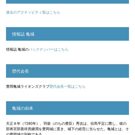
過去のアクティビティ覧はこちら
情報誌 亀城
情報誌 亀城の
バックナンバーはこちら
歴代会長
豊岡亀城ライオンズクラブ
歴代会長一覧はこちら
亀城の由来
天正８年（1580年）、羽柴（のちの豊臣）秀吉は、但馬平定に際し、彼の
部将宮部善祥房継潤を豊岡城に置き、城下の経営に当らせた。亀城とは、そ
の豊岡城の別称である。