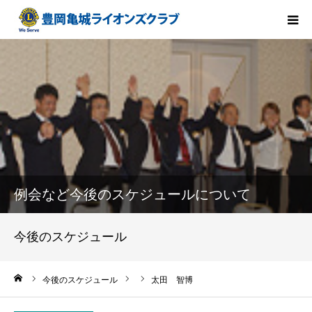
HOME
会長方針
ライオンズクラブとは
クラブ紹介
例会など今後のスケジュールについて
メンバー紹介
今後のスケジュール
組織構成
ーム
今後のスケジュール
太田 智博
活動報告