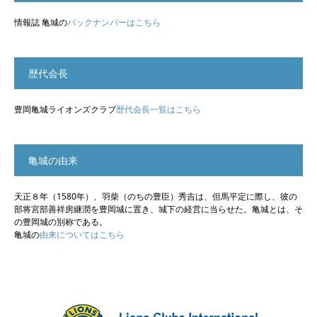
情報誌 亀城の
バックナンバーはこちら
歴代会長
豊岡亀城ライオンズクラブ
歴代会長一覧はこちら
亀城の由来
天正８年（1580年）、羽柴（のちの豊臣）秀吉は、但馬平定に際し、彼の
部将宮部善祥房継潤を豊岡城に置き、城下の経営に当らせた。亀城とは、そ
の豊岡城の別称である。
亀城の
由来についてはこちら