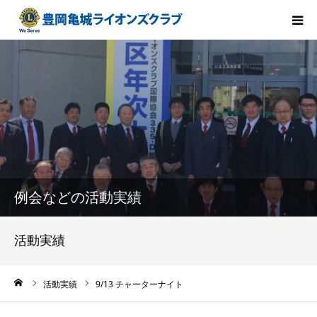
HOME
会長方針
ライオンズクラブとは
クラブ紹介
例会などの活動実績
メンバー紹介
活動実績
組織構成
ーム
活動実績
9/13 チャーターナイト
活動報告