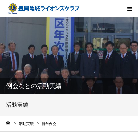
HOME
会長方針
ライオンズクラブとは
クラブ紹介
例会などの活動実績
メンバー紹介
活動実績
組織構成
ーム
活動実績
新年例会
活動報告