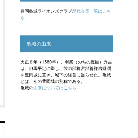
豊岡亀城ライオンズクラブ
歴代会長一覧はこち
ら
亀城の由来
天正８年（1580年）、羽柴（のちの豊臣）秀吉
は、但馬平定に際し、彼の部将宮部善祥房継潤
を豊岡城に置き、城下の経営に当らせた。亀城
とは、その豊岡城の別称である。
亀城の
由来についてはこちら