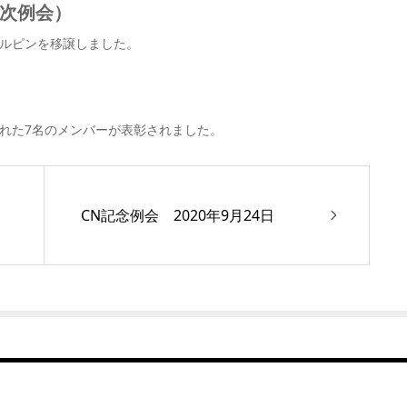
年次例会）
ペルピンを移譲しました。
れた7名のメンバーが表彰されました。
CN記念例会 2020年9月24日